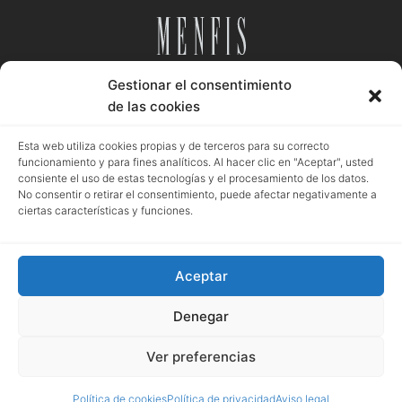
Gestionar el consentimiento
Desde 1984
de las cookies
Esta web utiliza cookies propias y de terceros para su correcto
funcionamiento y para fines analíticos. Al hacer clic en "Aceptar", usted
consiente el uso de estas tecnologías y el procesamiento de los datos.
Aviso legal
Política privacidad
Política cookies
No consentir o retirar el consentimiento, puede afectar negativamente a
ciertas características y funciones.
Aceptar
Registro mercantil de Granada | Menfis Granada Sociedad Limitada | Pza.
Pescadería, 6. Granada | B18043364 | EUID: ES18020.000002976 | Hoja GR-
Denegar
4250 | Tomo 518 | Folio 93
Ver preferencias
Política de cookies
Política de privacidad
Aviso legal