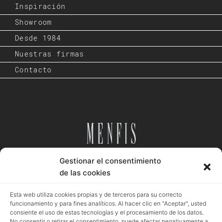
Inspiración
Showroom
Desde 1984
Nuestras firmas
Contacto
Gestionar el consentimiento
Desde 1984
de las cookies
Esta web utiliza cookies propias y de terceros para su correcto
funcionamiento y para fines analíticos. Al hacer clic en "Aceptar", usted
consiente el uso de estas tecnologías y el procesamiento de los datos.
Aviso legal
Política privacidad
Política cookies
No consentir o retirar el consentimiento, puede afectar negativamente a