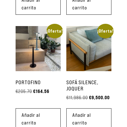
carrito
carrito
¡Oferta!
¡Oferta!
PORTOFINO
SOFÁ SILENCE,
JOQUER
€
164.56
€
205.70
€
9,500.00
€
11,986.00
Añadir al
Añadir al
carrito
carrito