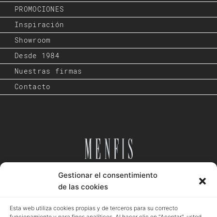
PROMOCIONES
Inspiración
Showroom
Desde 1984
Nuestras firmas
Contacto
Gestionar el consentimiento
Desde 1984
de las cookies
Esta web utiliza cookies propias y de terceros para su correcto
funcionamiento y para fines analíticos. Al hacer clic en "Aceptar", usted