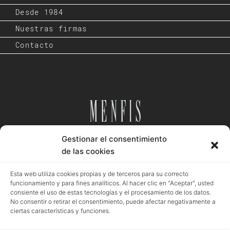
Desde 1984
Nuestras firmas
Contacto
Gestionar el consentimiento
Desde 1984
de las cookies
Esta web utiliza cookies propias y de terceros para su correcto
funcionamiento y para fines analíticos. Al hacer clic en "Aceptar", usted
consiente el uso de estas tecnologías y el procesamiento de los datos.
Aviso legal
Política privacidad
Política cookies
No consentir o retirar el consentimiento, puede afectar negativamente a
ciertas características y funciones.