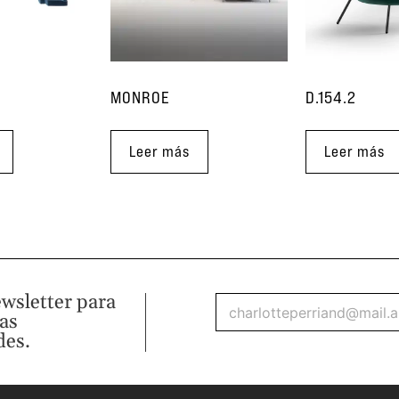
MONROE
D.154.2
Leer más
Leer más
ewsletter para
mas
des.