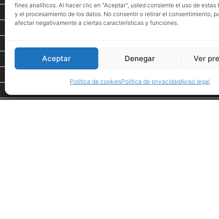
fines analíticos. Al hacer clic en "Aceptar", usted consiente el uso de estas
Proyectos
y el procesamiento de los datos. No consentir o retirar el consentimiento, 
afectar negativamente a ciertas características y funciones.
Espacio de Arte
Eventos
Aceptar
Denegar
Ver pr
Tienda
PROMOCIONES
Política de cookies
Política de privacidad
Aviso legal
Inspiración
Showroom
Desde 1984
Nuestras firmas
Contacto
Avis