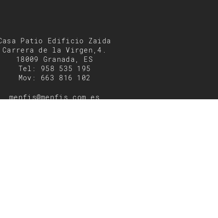
Casa Patio Edificio Zaida
Carrera de la Virgen,4.
18009 Granada, ES
Tel: 958 535 195
Mov: 663 816 102
menfis@menfis.com.es
enta