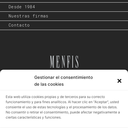
Desde 1984
Nuestras firmas
Contacto
Gestionar el consentimiento
Desde 1984
de las cookies
Esta web utiliza cookies propias y de terceros para su correcto
funcionamiento y para fines analíticos. Al hacer clic en "Aceptar", usted
consiente el uso de estas tecnologías y el procesamiento de los datos.
Aviso legal
Política privacidad
Política cookies
No consentir o retirar el consentimiento, puede afectar negativamente a
ciertas características y funciones.