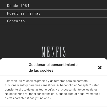
Desde 1984
Nuestras firmas
Contacto
Gestionar el consentimiento
Desde 1984
de las cookies
Esta web utiliza cookies propias y de terceros para su correcto
funcionamiento y para fines analíticos. Al hacer clic en "Aceptar", usted
consiente el uso de estas tecnologías y el procesamiento de los datos.
Aviso legal
Política privacidad
Política cookies
No consentir o retirar el consentimiento, puede afectar negativamente a
ciertas características y funciones.