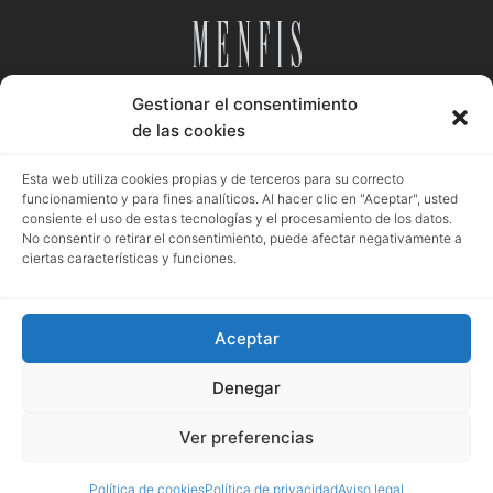
Gestionar el consentimiento
Desde 1984
de las cookies
Esta web utiliza cookies propias y de terceros para su correcto
funcionamiento y para fines analíticos. Al hacer clic en "Aceptar", usted
consiente el uso de estas tecnologías y el procesamiento de los datos.
Aviso legal
Política privacidad
Política cookies
No consentir o retirar el consentimiento, puede afectar negativamente a
ciertas características y funciones.
Aceptar
Registro mercantil de Granada | Menfis Granada Sociedad Limitada | Pza.
Pescadería, 6. Granada | B18043364 | EUID: ES18020.000002976 | Hoja GR-
Denegar
4250 | Tomo 518 | Folio 93
Ver preferencias
Política de cookies
Política de privacidad
Aviso legal