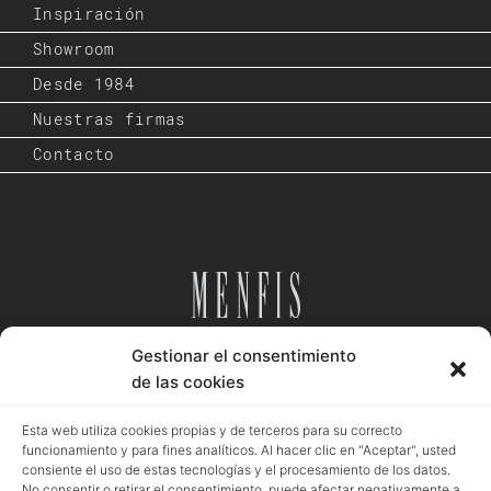
Inspiración
Showroom
Desde 1984
Nuestras firmas
Contacto
Gestionar el consentimiento
Desde 1984
de las cookies
Esta web utiliza cookies propias y de terceros para su correcto
funcionamiento y para fines analíticos. Al hacer clic en "Aceptar", usted
consiente el uso de estas tecnologías y el procesamiento de los datos.
Aviso legal
Política privacidad
Política cookies
No consentir o retirar el consentimiento, puede afectar negativamente a