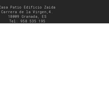
Casa Patio Edificio Zaida
Carrera de la Virgen,4.
18009 Granada, ES
Tel: 958 535 195
Mov: 663 816 102
menfis@menfis.com.es
enta
0002976 | Hoja GR-4250 | Tomo 518 | Folio 93