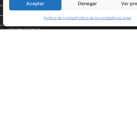
Espacio de Arte
Aceptar
Denegar
Ver pr
Eventos
Política de cookies
Política de privacidad
Aviso legal
Tienda
PROMOCIONES
Inspiración
Showroom
Desde 1984
Nuestras firmas
Contacto
Avis
Registro mercantil de Granada | Menfis Gran