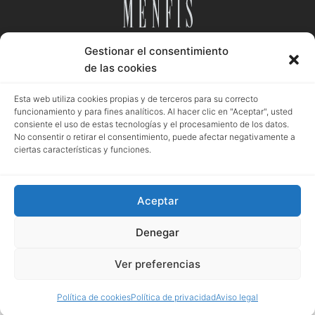
Gestionar el consentimiento
Desde 1984
de las cookies
Esta web utiliza cookies propias y de terceros para su correcto
funcionamiento y para fines analíticos. Al hacer clic en "Aceptar", usted
consiente el uso de estas tecnologías y el procesamiento de los datos.
Aviso legal
Política privacidad
Política cookies
No consentir o retirar el consentimiento, puede afectar negativamente a
ciertas características y funciones.
Aceptar
Registro mercantil de Granada | Menfis Granada Sociedad Limitada | Pza.
Pescadería, 6. Granada | B18043364 | EUID: ES18020.000002976 | Hoja GR-
Denegar
4250 | Tomo 518 | Folio 93
Ver preferencias
Política de cookies
Política de privacidad
Aviso legal