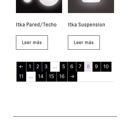
Itka Pared/Techo
Itka Suspension
Leer más
Leer más
←
1
2
3
…
5
6
7
8
9
10
11
…
14
15
16
→