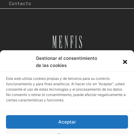
Contacto
Gestionar el consentimiento
Desde 1984
de las cookies
Esta web utiliza cookies propias y de terceros para su correcto
funcionamiento y para fines analíticos. Al hacer clic en "Aceptar", usted
consiente el uso de estas tecnologías y el procesamiento de los datos.
Aviso legal
Política privacidad
Política cookies
No consentir o retirar el consentimiento, puede afectar negativamente a
ciertas características y funciones.
Aceptar
Registro mercantil de Granada | Menfis Granada Sociedad Limitada | Pza.
Pescadería, 6. Granada | B18043364 | EUID: ES18020.000002976 | Hoja GR-