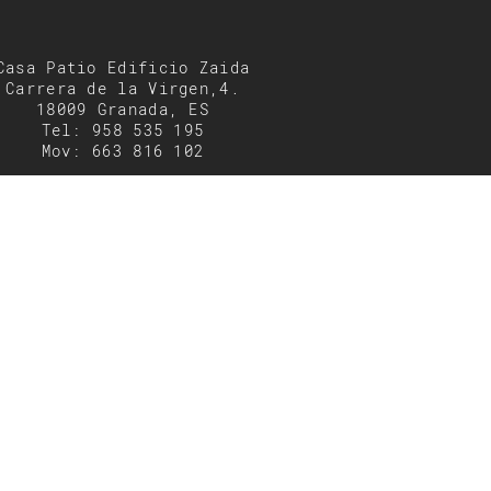
Casa Patio Edificio Zaida
Carrera de la Virgen,4.
18009 Granada, ES
Tel: 958 535 195
Mov: 663 816 102
menfis@menfis.com.es
enta