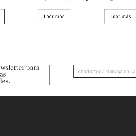
Leer más
Leer más
ewsletter para
mas
des.