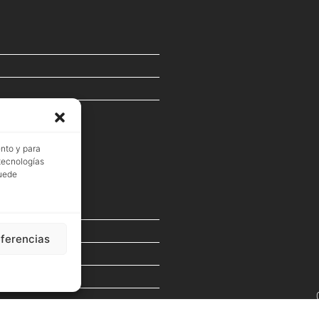
ento y para
 tecnologías
puede
eferencias