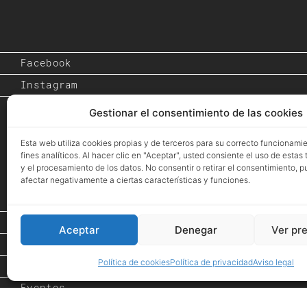
Facebook
Instagram
Gestionar el consentimiento de las cookies
Esta web utiliza cookies propias y de terceros para su correcto funcionami
fines analíticos. Al hacer clic en "Aceptar", usted consiente el uso de estas
y el procesamiento de los datos. No consentir o retirar el consentimiento, 
afectar negativamente a ciertas características y funciones.
Inicio
Aceptar
Denegar
Ver pr
Proyectos
Política de cookies
Política de privacidad
Aviso legal
Espacio de Arte
Eventos