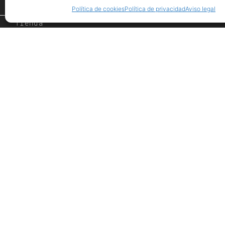
Eventos
Política de cookies
Política de privacidad
Aviso legal
Tienda
PROMOCIONES
Inspiración
Showroom
Desde 1984
Nuestras firmas
Contacto
Avis
Registro mercantil de Granada | Menfis Gran