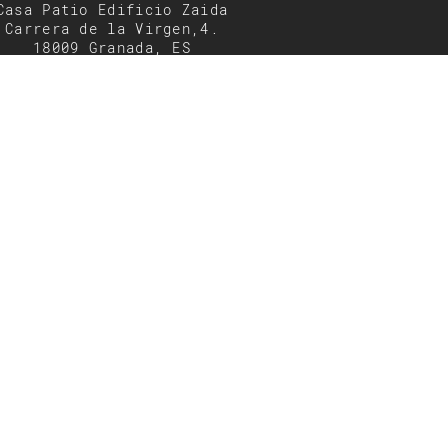
Casa Patio Edificio Zaida
Carrera de la Virgen,4.
18009 Granada, ES
Tel: 958 535 195
Mov: 663 816 102
menfis@menfis.com.es
enta
0002976 | Hoja GR-4250 | Tomo 518 | Folio 93