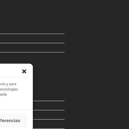
ento y para
 tecnologías
puede
eferencias