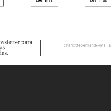
Leer más
Leer más
ewsletter para
mas
des.