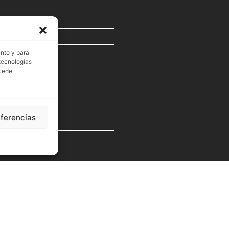
ento y para
 tecnologías
puede
eferencias