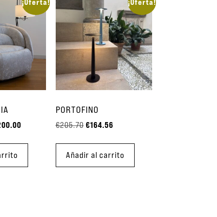
¡Oferta!
¡Oferta!
IA
PORTOFINO
200.00
€
164.56
€
205.70
arrito
Añadir al carrito