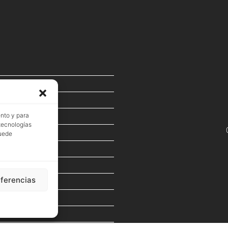
ento y para
 tecnologías
puede
eferencias