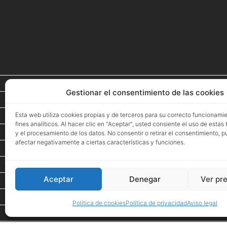
Inicio
Gestionar el consentimiento de las cookies
Proyectos
Esta web utiliza cookies propias y de terceros para su correcto funcionami
Espacio de Arte
fines analíticos. Al hacer clic en "Aceptar", usted consiente el uso de estas
Eventos
y el procesamiento de los datos. No consentir o retirar el consentimiento, 
afectar negativamente a ciertas características y funciones.
Tienda
PROMOCIONES
Aceptar
Denegar
Ver pr
Inspiración
Showroom
Política de cookies
Política de privacidad
Aviso legal
Desde 1984