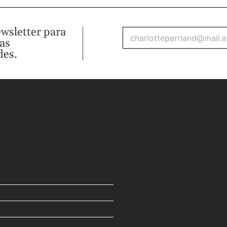
ewsletter para
mas
des.