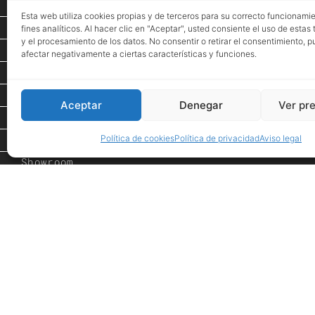
Inicio
Esta web utiliza cookies propias y de terceros para su correcto funcionami
Proyectos
fines analíticos. Al hacer clic en "Aceptar", usted consiente el uso de estas
y el procesamiento de los datos. No consentir o retirar el consentimiento, 
Espacio de Arte
afectar negativamente a ciertas características y funciones.
Eventos
Tienda
Aceptar
Denegar
Ver pr
PROMOCIONES
Política de cookies
Política de privacidad
Aviso legal
Inspiración
Showroom
Desde 1984
Nuestras firmas
Contacto
Avis