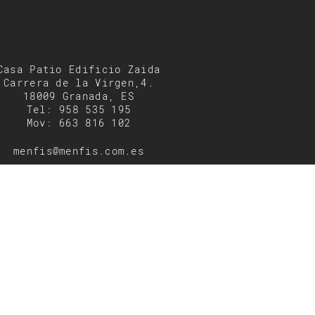
Casa Patio Edificio Zaida
Carrera de la Virgen,4.
18009 Granada, ES
Tel: 958 535 195
Mov: 663 816 102
menfis@menfis.com.es
enta