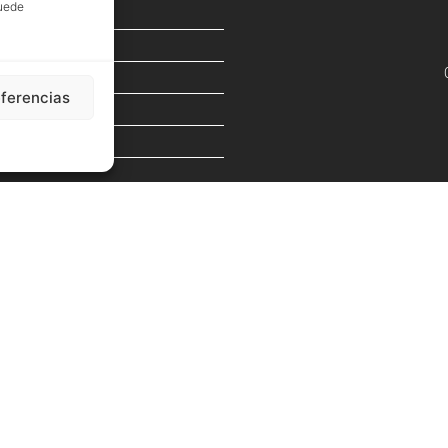
puede
eferencias
o legal
Política privacidad
Política cookies
Condiciones de v