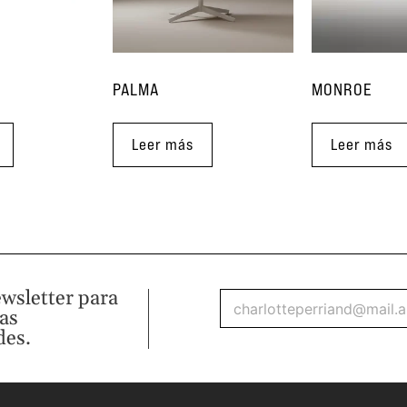
PALMA
MONROE
Leer más
Leer más
ewsletter para
mas
des.