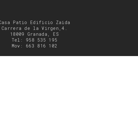
Casa Patio Edificio Zaida
Carrera de la Virgen,4.
18009 Granada, ES
Tel: 958 535 195
Mov: 663 816 102
menfis@menfis.com.es
enta