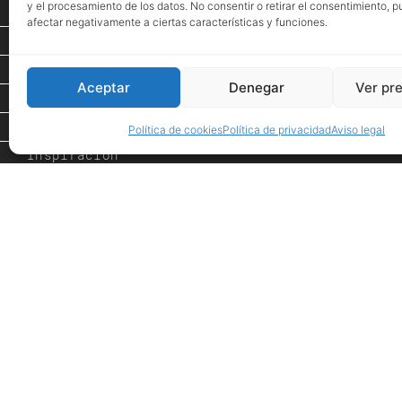
y el procesamiento de los datos. No consentir o retirar el consentimiento, 
Proyectos
afectar negativamente a ciertas características y funciones.
Espacio de Arte
Eventos
Aceptar
Denegar
Ver pr
Tienda
PROMOCIONES
Política de cookies
Política de privacidad
Aviso legal
Inspiración
Showroom
Desde 1984
Nuestras firmas
Contacto
Avis