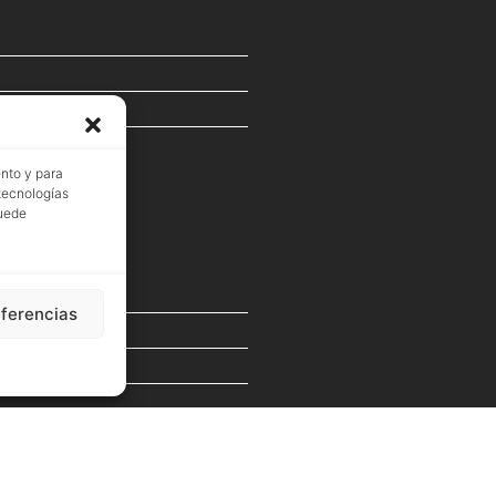
ento y para
 tecnologías
puede
eferencias