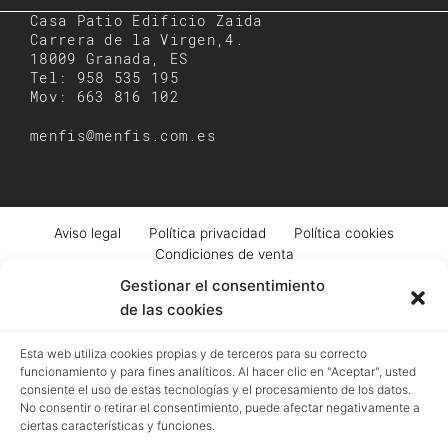
Casa Patio Edificio Zaida
Carrera de la Virgen,4.
18009 Granada, ES
Tel: 958 535 195
Mov: 663 816 102
menfis@menfis.com.es
Aviso legal
Política privacidad
Política cookies
Condiciones de venta
Gestionar el consentimiento
de las cookies
Registro mercantil de Granada | Menfis Granada Sociedad Limitada | Pza.
Esta web utiliza cookies propias y de terceros para su correcto
Pescadería, 6. Granada | B18043364 | EUID: ES18020.000002976 | Hoja GR-
funcionamiento y para fines analíticos. Al hacer clic en "Aceptar", usted
4250 | Tomo 518 | Folio 93
consiente el uso de estas tecnologías y el procesamiento de los datos.
No consentir o retirar el consentimiento, puede afectar negativamente a
ciertas características y funciones.