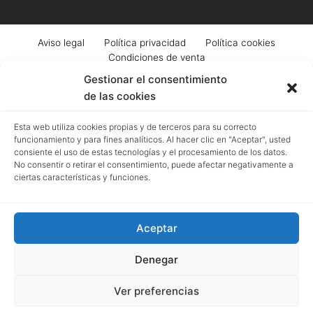
Aviso legal
Política privacidad
Política cookies
Condiciones de venta
Gestionar el consentimiento
de las cookies
Registro mercantil de Granada | Menfis Granada Sociedad Limitada | Pza.
Esta web utiliza cookies propias y de terceros para su correcto
Pescadería, 6. Granada | B18043364 | EUID: ES18020.000002976 | Hoja GR-
funcionamiento y para fines analíticos. Al hacer clic en "Aceptar", usted
4250 | Tomo 518 | Folio 93
consiente el uso de estas tecnologías y el procesamiento de los datos.
No consentir o retirar el consentimiento, puede afectar negativamente a
ciertas características y funciones.
Menfis
ha sido beneficiaria del Fondo Europeo
Next
Aceptar
Generation UE
, cuyo objetivo es mejorar el uso y la calidad
de las tecnologías de la información y de las
Denegar
comunicaciones, además del acceso a las mismas, gracias
al que ha desarrollado una Web Corporativa, para la mejora
Ver preferencias
de competitividad y productividad de la empresa.