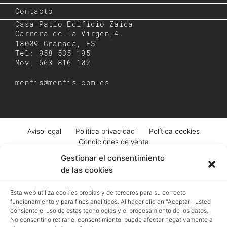
Contacto
Casa Patio Edificio Zaida
Carrera de la Virgen,4.
18009 Granada, ES
Tel: 958 535 195
Mov: 663 816 102
menfis@menfis.com.es
Aviso legal
Política privacidad
Política cookies
Condiciones de venta
Gestionar el consentimiento
de las cookies
Registro mercantil de Granada | Menfis Granada Sociedad Limitada | Pza.
Esta web utiliza cookies propias y de terceros para su correcto
Pescadería, 6. Granada | B18043364 | EUID: ES18020.000002976 | Hoja GR-
funcionamiento y para fines analíticos. Al hacer clic en "Aceptar", usted
4250 | Tomo 518 | Folio 93
consiente el uso de estas tecnologías y el procesamiento de los datos.
No consentir o retirar el consentimiento, puede afectar negativamente a