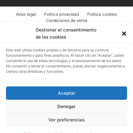
Aviso legal
Política privacidad
Política cookies
Condiciones de venta
Gestionar el consentimiento
de las cookies
Registro mercantil de Granada | Menfis Granada Sociedad Limitada | Pza.
Esta web utiliza cookies propias y de terceros para su correcto
Pescadería, 6. Granada | B18043364 | EUID: ES18020.000002976 | Hoja GR-
funcionamiento y para fines analíticos. Al hacer clic en "Aceptar", usted
4250 | Tomo 518 | Folio 93
consiente el uso de estas tecnologías y el procesamiento de los datos.
No consentir o retirar el consentimiento, puede afectar negativamente a
ciertas características y funciones.
Menfis
ha sido beneficiaria del Fondo Europeo
Next
Aceptar
Generation UE
, cuyo objetivo es mejorar el uso y la calidad
de las tecnologías de la información y de las
Denegar
comunicaciones, además del acceso a las mismas, gracias
Ver preferencias
al que ha desarrollado una Web Corporativa, para la mejora
de competitividad y productividad de la empresa.