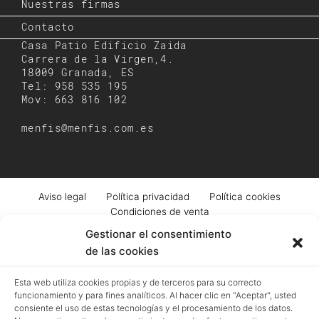
Nuestras firmas
Contacto
Casa Patio Edificio Zaida
Carrera de la Virgen,4.
18009 Granada, ES
Tel: 958 535 195
Mov: 663 816 102
menfis@menfis.com.es
Aviso legal
Política privacidad
Política cookies
Condiciones de venta
Gestionar el consentimiento
de las cookies
Registro mercantil de Granada | Menfis Granada Sociedad Limitada | Pza.
Esta web utiliza cookies propias y de terceros para su correcto
Pescadería, 6. Granada | B18043364 | EUID: ES18020.000002976 | Hoja GR-
funcionamiento y para fines analíticos. Al hacer clic en "Aceptar", usted
4250 | Tomo 518 | Folio 93
consiente el uso de estas tecnologías y el procesamiento de los datos.