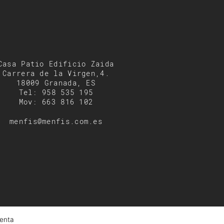
Casa Patio Edificio Zaida
Carrera de la Virgen,4.
18009 Granada, ES
Tel: 958 535 195
Mov: 663 816 102
menfis@menfis.com.es
enta