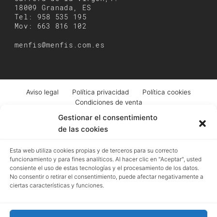
18009 Granada, ES
Tel: 958 535 195
Mov: 663 816 102
menfis@menfis.com.es
Aviso legal
Política privacidad
Política cookies
Condiciones de venta
Gestionar el consentimiento
de las cookies
Registro mercantil de Granada | Menfis Granada Sociedad Limitada | Pza.
Esta web utiliza cookies propias y de terceros para su correcto
Pescadería, 6. Granada | B18043364 | EUID: ES18020.000002976 | Hoja GR-
funcionamiento y para fines analíticos. Al hacer clic en "Aceptar", usted
4250 | Tomo 518 | Folio 93
consiente el uso de estas tecnologías y el procesamiento de los datos.
No consentir o retirar el consentimiento, puede afectar negativamente a
ciertas características y funciones.
Menfis
ha sido beneficiaria del Fondo Europeo
Next