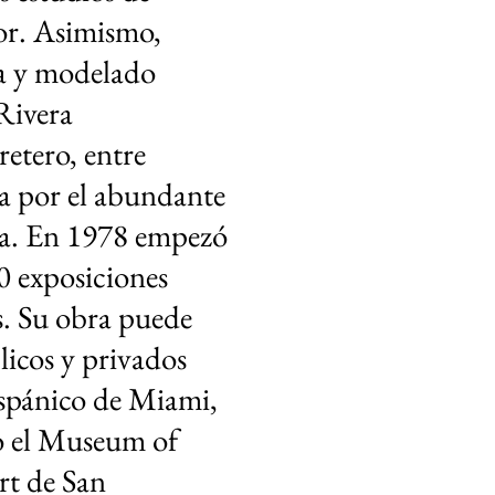
or
. Asimismo,
ra y modelado
Rivera
retero
, entre
za por el abundante
cia. En 1978 empezó
40 exposiciones
as. Su obra puede
licos y privados
spánico de Miami
,
o el
Museum of
rt
de
San