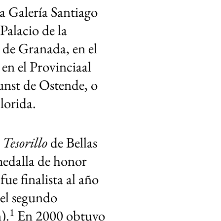
a Galería Santiago
l
Palacio de la
 de Granada
, en el
, en el
Provinciaal
unst
de
Ostende
, o
lorida
.
 Tesorillo
de Bellas
medalla de honor
ue finalista al año
 el segundo
1
).
​ En 2000 obtuvo