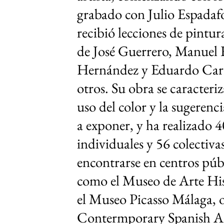
grabado con
Julio Espadaf
recibió lecciones de pintu
de
José Guerrero
,
Manuel 
Hernández
y
Eduardo Car
otros. Su obra se caracteri
uso del color y la sugeren
a exponer, y ha realizado 
individuales y 56 colectiv
encontrarse en centros púb
como el
Museo de Arte Hi
el
Museo Picasso Málaga
, 
Contermporary Spanish A