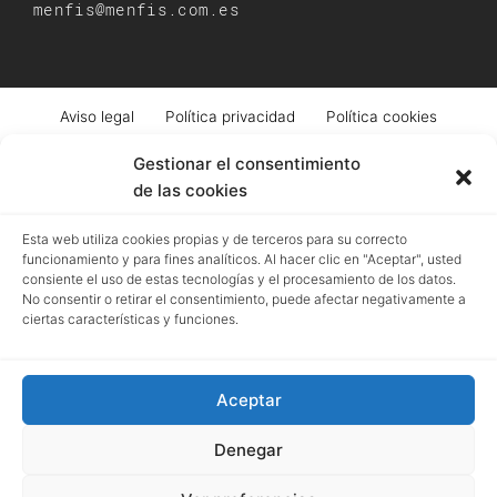
menfis@menfis.com.es
Aviso legal
Política privacidad
Política cookies
Condiciones de venta
Gestionar el consentimiento
de las cookies
Registro mercantil de Granada | Menfis Granada Sociedad Limitada |
Esta web utiliza cookies propias y de terceros para su correcto
Pza. Pescadería, 6. Granada | B18043364 | EUID:
funcionamiento y para fines analíticos. Al hacer clic en "Aceptar", usted
ES18020.000002976 | Hoja GR-4250 | Tomo 518 | Folio 93
consiente el uso de estas tecnologías y el procesamiento de los datos.
No consentir o retirar el consentimiento, puede afectar negativamente a
ciertas características y funciones.
Menfis
ha sido beneficiaria del Fondo Europeo
Next
Aceptar
Generation UE
, cuyo objetivo es mejorar el uso y la calidad
de las tecnologías de la información y de las
Denegar
comunicaciones, además del acceso a las mismas, gracias
al que ha desarrollado una Web Corporativa, para la mejora