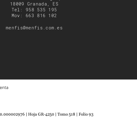
18009 Granada, ES
Tel: 958 535 195
Mov: 663 816 102
menfis@menfis.com.es
enta
20.000002976 | Hoja GR-4250 | Tomo 518 | Folio 93